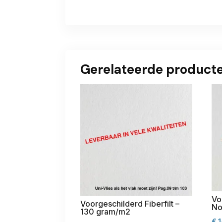
Gerelateerde product
Vo
Voorgeschilderd Fiberfilt –
No
130 gram/m2
€
1