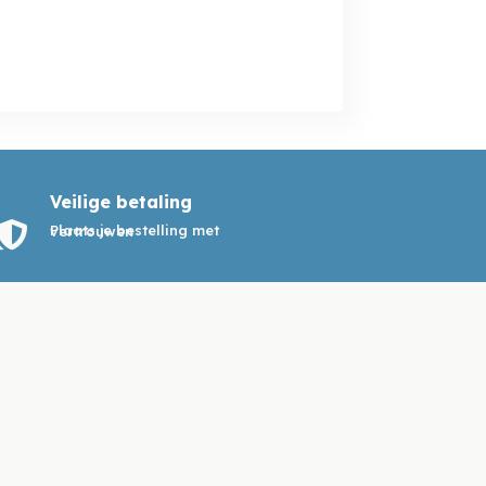
Veilige betaling

Plaats je bestelling met vertrouwen