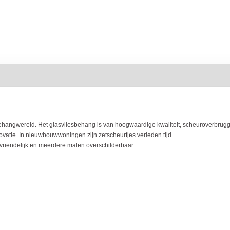
hangwereld. Het glasvliesbehang is van hoogwaardige kwaliteit, scheuroverbrugge
atie. In nieuwbouwwoningen zijn zetscheurtjes verleden tijd.
uvriendelijk en meerdere malen overschilderbaar.