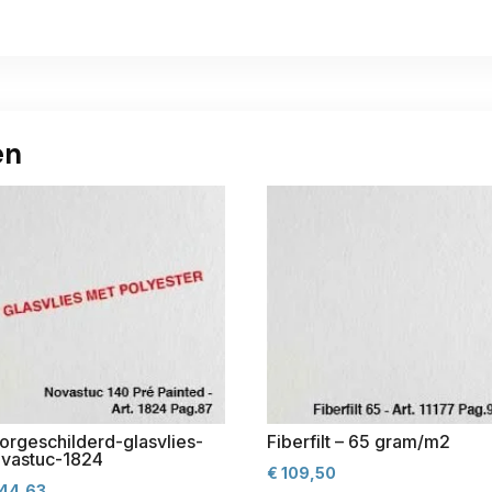
en
orgeschilderd-glasvlies-
Fiberfilt – 65 gram/m2
vastuc-1824
€
109,50
44,63