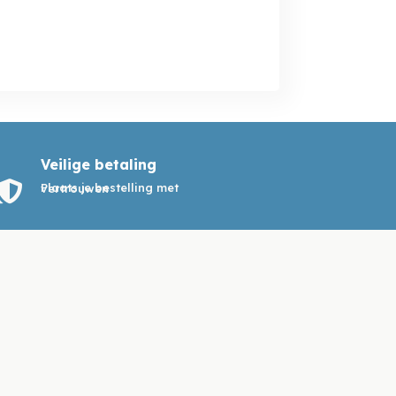
Veilige betaling

Plaats je bestelling met vertrouwen