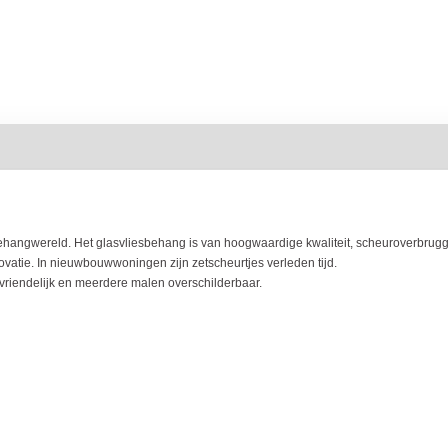
hangwereld. Het glasvliesbehang is van hoogwaardige kwaliteit, scheuroverbrugge
atie. In nieuwbouwwoningen zijn zetscheurtjes verleden tijd.
uvriendelijk en meerdere malen overschilderbaar.