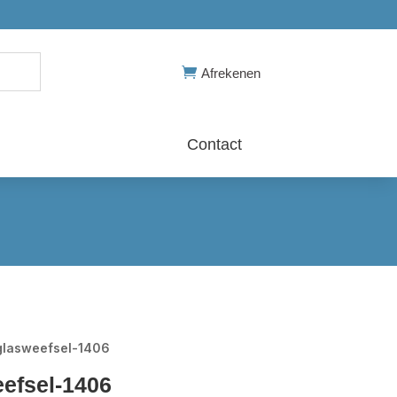

Afrekenen
Contact
sglasweefsel-1406
eefsel-1406