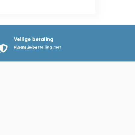
Veilige betaling

Plaats je bestelling met vertrouwen