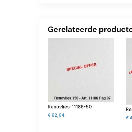
Gerelateerde product
Renovlies-11186-50
Re
€
82,64
€
4