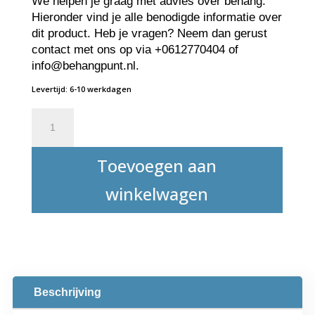
We helpen je graag met advies over behang.
Hieronder vind je alle benodigde informatie over
dit product. Heb je vragen? Neem dan gerust
contact met ons op via +0612770404 of
info@behangpunt.nl.
Levertijd: 6-10 werkdagen
Plak-
Plak
Glasweefsellijm
Toevoegen aan
M10
5kg
winkelwagen
aantal
Beschrijving