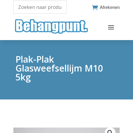

Afrekenen
Plak-Plak
Glasweefsellijm M10
5kg