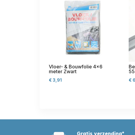
Vloer- & Bouwfolie 4×6
Be
meter Zwart
55
€
3,91
€
6
Gratis verzending*