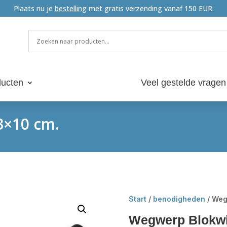
Plaats nu je
bestelling
met gratis verzending vanaf 150 EUR.
ucten
Veel gestelde vragen
3×10 cm.
Start
/
benodigheden
/ Weg
Wegwerp Blokwi