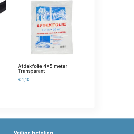
Afdekfolie 4×5 meter
Transparant
€
1,10
Veilige betaling