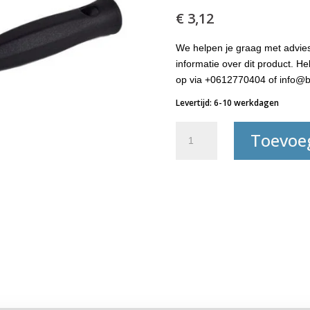
€
3,12
We helpen je graag met advies
informatie over dit product. 
op via +0612770404 of info@b
Levertijd: 6-10 werkdagen
Wegwerp
Toevoe
Blokwitter
3x10
cm.
aantal