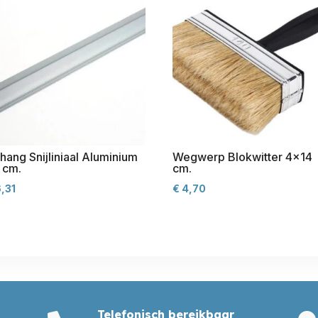
hang Snijliniaal Aluminium
Wegwerp Blokwitter 4×14
 cm.
cm.
,31
€
4,70
Telefonisch bereikbaar