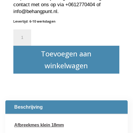
contact met ons op via +0612770404 of
info@behangpunt.nl.
Levertijd: 6-10 werkdagen
Afbreekmes
groot
18
Toevoegen aan
mm
aantal
winkelwagen
Beschrijving
Afbreekmes klein 18mm