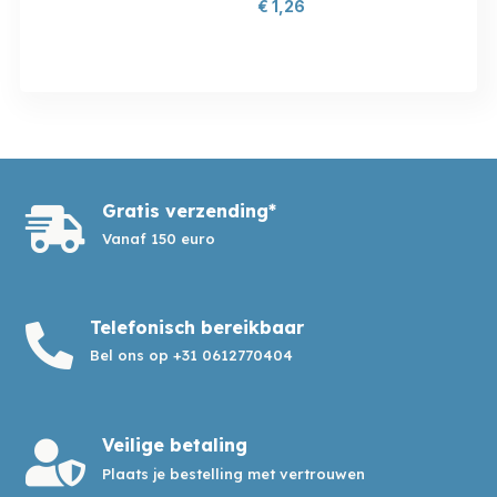
€
1,26
Gratis verzending*

Vanaf 150 euro
Telefonisch bereikbaar

Bel ons op +31 0612770404
Veilige betaling

Plaats je bestelling met vertrouwen