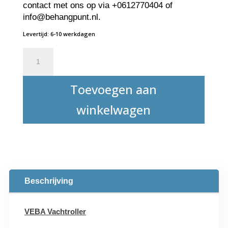
contact met ons op via +0612770404 of
info@behangpunt.nl.
Levertijd: 6-10 werkdagen
VEBA
Vachtroller
18
Toevoegen aan
cm.
(compleet)
winkelwagen
aantal
Beschrijving
VEBA Vachtroller