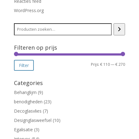
Reacties feed
WordPress.org
Filteren op prijs
Min.
Max.
Prijs:
€ 110
—
€ 270
Filter
prijs
prijs
Categories
Behanglijm
(9)
benodigheden
(23)
Decoglasvlies
(7)
Designglasweefsel
(10)
Egalisatie
(3)
Intervos
(54)