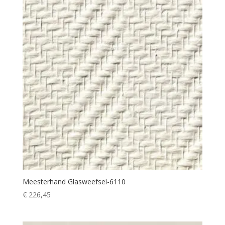
Meesterhand Glasweefsel-6110
€
226,45