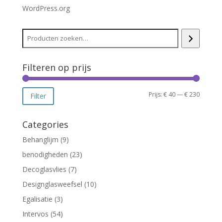
WordPress.org
Filteren op prijs
Min.
Max.
Prijs:
€ 40
—
€ 230
Filter
prijs
prijs
Categories
Behanglijm
(9)
benodigheden
(23)
Decoglasvlies
(7)
Designglasweefsel
(10)
Egalisatie
(3)
Intervos
(54)