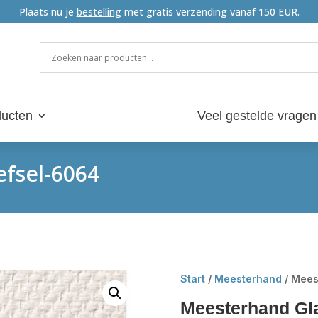
Plaats nu je
bestelling
met gratis verzending vanaf 150 EUR.
ucten
Veel gestelde vragen
fsel-6064
Start
/
Meesterhand
/ Mees
Meesterhand Gl