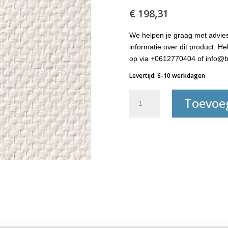
€
198,31
We helpen je graag met advies
informatie over dit product. 
op via +0612770404 of info@b
Levertijd: 6-10 werkdagen
Meesterhand
Toevoe
Glasweefsel-
6064
aantal