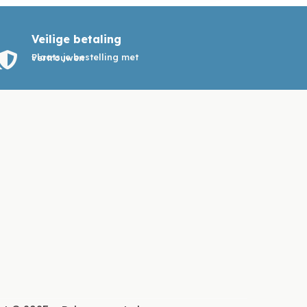
Veilige betaling

Plaats je bestelling met vertrouwen