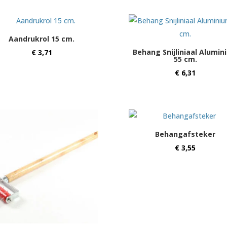
Aandrukrol 15 cm.
Behang Snijliniaal Alumin
€
3,71
55 cm.
€
6,31
Behangafsteker
€
3,55