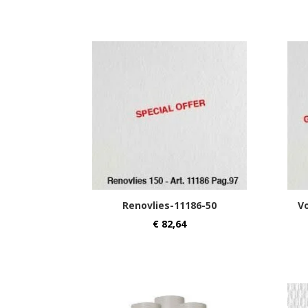
Renovlies-11186-50
V
€
82,64