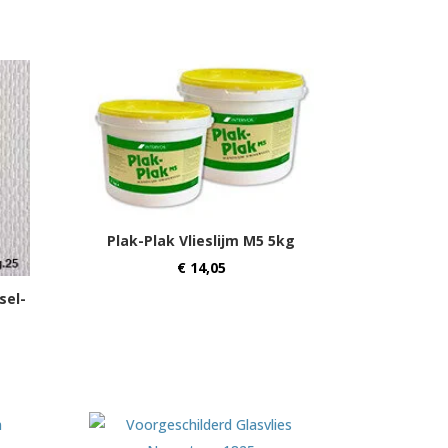
Plak-Plak Vlieslijm M5 5kg
€
14,05
sel-