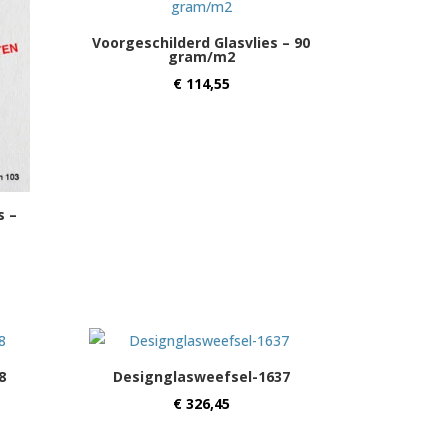
Voorgeschilderd Glasvlies – 90
gram/m2
€
114,55
s –
8
Designglasweefsel-1637
€
326,45