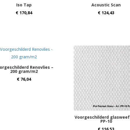
Iso Tap
Acoustic Scan
€
170,84
€
124,43
orgeschilderd Renovlies –
200 gram/m2
€
76,04
Voorgeschilderd glasweef
PP-10
€
116,53